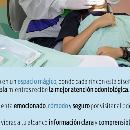
o en un
espacio mágico
, donde cada rincón está dise
sía
mientras recibe
la mejor atención odontológica
.
sienta
emocionado
,
cómodo
y
seguro
por visitar al o
vieras a tu alcance
información clara
y
comprensib