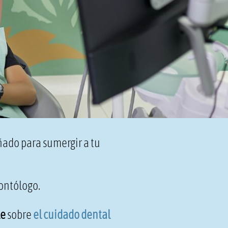
ñado para sumergir a tu
dontólogo.
le
sobre
el cuidado dental